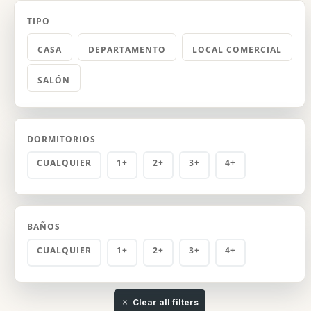
TIPO
CASA
DEPARTAMENTO
LOCAL COMERCIAL
SALÓN
DORMITORIOS
CUALQUIER
1+
2+
3+
4+
BAÑOS
CUALQUIER
1+
2+
3+
4+
Clear all filters