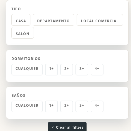
TIPO
CASA
DEPARTAMENTO
LOCAL COMERCIAL
SALÓN
DORMITORIOS
CUALQUIER
1+
2+
3+
4+
BAÑOS
CUALQUIER
1+
2+
3+
4+
Clear all filters