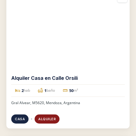
Alquiler Casa en Calle Orsili
2
1
50
hab
baño
m²
Gral Alvear, M5620, Mendoza, Argentina
CASA
ALQUILER