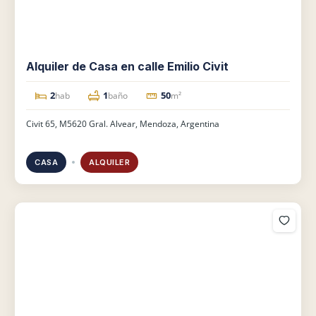
Alquiler de Casa en calle Emilio Civit
2
1
50
hab
baño
m²
Civit 65, M5620 Gral. Alvear, Mendoza, Argentina
CASA
ALQUILER