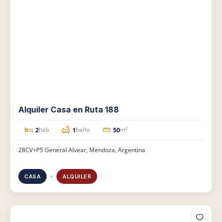
Alquiler Casa en Ruta 188
2
1
50
hab
baño
m²
28CV+P5 General Alvear, Mendoza, Argentina
CASA
ALQUILER