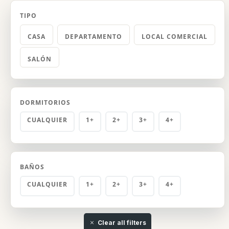
TIPO
CASA
DEPARTAMENTO
LOCAL COMERCIAL
SALÓN
DORMITORIOS
CUALQUIER
1+
2+
3+
4+
BAÑOS
CUALQUIER
1+
2+
3+
4+
Clear all filters