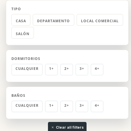
TIPO
CASA
DEPARTAMENTO
LOCAL COMERCIAL
SALÓN
DORMITORIOS
CUALQUIER
1+
2+
3+
4+
BAÑOS
CUALQUIER
1+
2+
3+
4+
Clear all filters